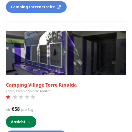
Camping Internetseite
Camping Village Torre Rinalda
Lecce, Campingplätze Apulien
€58
Ab
pro Tag
Ansicht