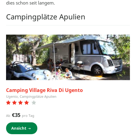
dies schon seit langem.
Campingplätze Apulien
Camping Village Riva Di Ugento
Ugento, Campingplätze Apulien
€35
Ab
pro Tag
Ansicht