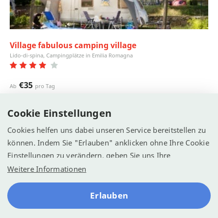
Village fabulous camping village
Lido-di-spina, Campingplätze in Emilia Romagna
€35
Ab
pro Tag
Ansicht
Cookie Einstellungen
Cookies helfen uns dabei unseren Service bereitstellen zu
Camping Internetseite
können. Indem Sie "Erlauben" anklicken ohne Ihre Cookie
Einstellungen zu verändern, geben Sie uns Ihre
Einwilligung Cookies zu verwenden.
Weitere Informationen
Alle Campingplätze
Erlauben