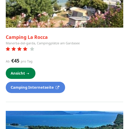
Camping La Rocca
Manerba-del-garda, Campingplätze am Gardasee
€45
Ab
pro Tag
Ansicht
Camping Internetseite