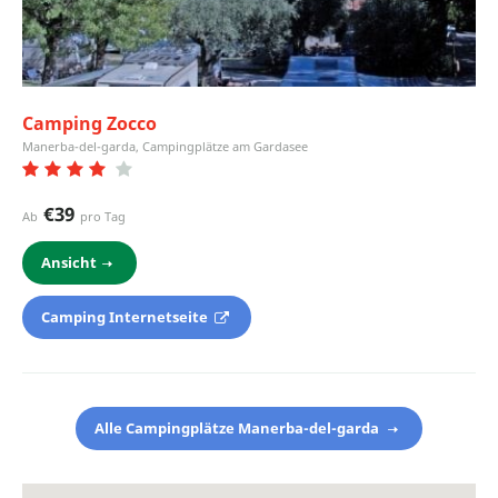
Camping Zocco
Manerba-del-garda, Campingplätze am Gardasee
€39
Ab
pro Tag
Ansicht
Camping Internetseite
Alle Campingplätze Manerba-del-garda