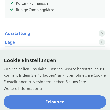
Kultur - kulinarisch
Ruhige Campingplätze
Ausstattung
Lage
Alle aanbieders
Cookie Einstellungen
Cookies helfen uns dabei unseren Service bereitstellen zu
Campings.com >
Tip!
können. Indem Sie "Erlauben" anklicken ohne Ihre Cookie
Einstellungen zu verändern, geben Sie uns Ihre
Vacanceselect >
Einwilligung Cookies zu verwenden.
Weitere Informationen
Erlauben
© Recreatie Media 2026